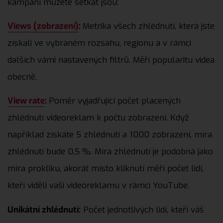
kampaní můžete setkat jsou:
Views (zobrazení)
:
Metrika všech zhlédnutí, která jste
získali ve vybraném rozsahu, regionu a v rámci
dalších vámi nastavených filtrů. Měří popularitu videa
obecně.
View rate
:
Poměr vyjadřující počet placených
zhlédnutí videoreklam k počtu zobrazení. Když
například získáte 5 zhlédnutí a 1000 zobrazení, míra
zhlédnutí bude 0,5 %. Míra zhlédnutí je podobná jako
míra prokliku, akorát místo kliknutí měří počet lidí,
kteří viděli vaši videoreklamu v rámci YouTube.
Unikátní zhlédnutí:
Počet jednotlivých lidí, kteří váš