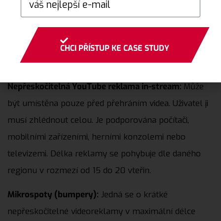
reklama se zobrazuje v rámci videopřehrávače a
uživatel má možnost po uplynutí 5 vteřin video
přeskočit. Je podporována počítači, mobilními
CHCI PŘÍSTUP KE CASE STUDY
zařízeními, herními konzolemi nebo televizemi.
Nepřeskočitelná YouTube reklama in-stream:
Může
být umístěna pouze před přehráním videa. Uživatel ji
musí zhlédnout celou. Je podporována počítači,
mobilními zařízeními, herními konzolemi nebo
televizemi. Délka reklamy se pohybuje dle daného
regionu v rozmezí od 15 do 20 vteřin.
Mikrospoty (bumpery):
Jedná se o krátké
nepřeskočitelné videoreklamy v maximální délce