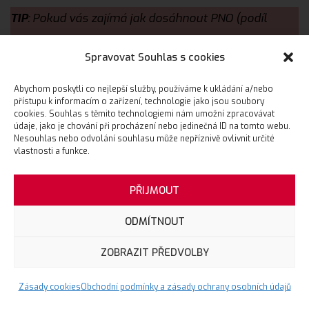
TIP
: Pokud vás zajímá jak dosáhnout PNO (podíl
nákladů na obratu) pod 20 % díky výkonnostní
Spravovat Souhlas s cookies
TikTok reklamě (5x návratnost investice do reklamy),
případovou studii TikTok najdete tady
.
Abychom poskytli co nejlepší služby, používáme k ukládání a/nebo
přístupu k informacím o zařízení, technologie jako jsou soubory
cookies. Souhlas s těmito technologiemi nám umožní zpracovávat
údaje, jako je chování při procházení nebo jedinečná ID na tomto webu.
Nesouhlas nebo odvolání souhlasu může nepříznivě ovlivnit určité
vlastnosti a funkce.
Subscribers (odběratelé):
Subscriber je uživatel, který
se přihlásil k odběru obsahu z vašeho kanálu. Tato
PŘIJMOUT
analytika monitoruje počet subscriberů a třídí je
ODMÍTNOUT
podle data, regionu a dalších parametrů.
ZOBRAZIT PŘEDVOLBY
Estimated revenue (odhadované tržby):
Měří
celkový čistý příjem z reklam pro nastavené období,
Zásady cookies
Obchodní podmínky a zásady ochrany osobních údajů
region nebo rozsah. Odhadované tržby se mohou