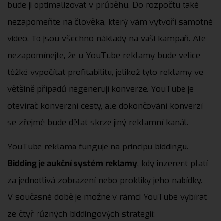
bude ji optimalizovat v průběhu. Do rozpočtu také
nezapomeňte na člověka, který vám vytvoří samotné
video. To jsou všechno náklady na vaši kampaň. Ale
nezapomínejte, že u YouTube reklamy bude velice
těžké vypočítat profitabilitu, jelikož tyto reklamy ve
většině případů negenerují konverze. YouTube je
otevírač konverzní cesty, ale dokončování konverzí
se zřejmě bude dělat skrze jiný reklamní kanál.
YouTube reklama funguje na principu biddingu.
Bidding je aukční systém reklamy
, kdy inzerent platí
za jednotlivá zobrazení nebo prokliky jeho nabídky.
V současné době je možné v rámci YouTube vybírat
ze čtyř různých biddingových strategií: