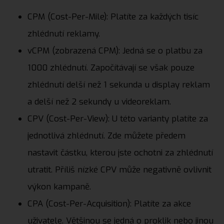
CPM (Cost-Per-Mile): Platíte za každých tisíc
zhlédnutí reklamy.
vCPM (zobrazená CPM): Jedná se o platbu za
1000 zhlédnutí. Započítávají se však pouze
zhlédnutí delší než 1 sekunda u display reklam
a delší než 2 sekundy u videoreklam.
CPV (Cost-Per-View): U této varianty platíte za
jednotlivá zhlédnutí. Zde můžete předem
nastavit částku, kterou jste ochotni za zhlédnutí
utratit. Příliš nízké CPV může negativně ovlivnit
výkon kampaně.
CPA (Cost-Per-Acquisition): Platíte za akce
uživatele. Většinou se jedná o proklik nebo jinou