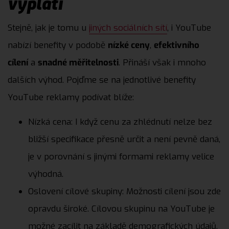
vyplatí
Stejně, jak je tomu u
jiných sociálních sítí
, i YouTube
nabízí benefity v podobě
nízké ceny
,
efektivního
cílení
a
snadné měřitelnosti
. Přináší však i mnoho
dalších výhod. Pojďme se na jednotlivé benefity
YouTube reklamy podívat blíže:
Nízká cena: I když cenu za zhlédnutí nelze bez
bližší specifikace přesně určit a není pevně daná,
je v porovnání s jinými formami reklamy velice
výhodná.
Oslovení cílové skupiny: Možnosti cílení jsou zde
opravdu široké. Cílovou skupinu na YouTube je
možné zacílit na základě demografických údajů,