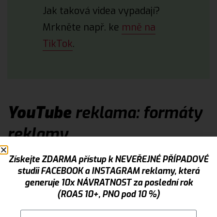
Jak taková videa vypadají?
Mrkněte např. ke
mně na
TikTok
.
YouTube
reklama: formáty
reklamy
V rámci platformy YouTube existuje velké množství
Získejte ZDARMA přístup k NEVEŘEJNÉ PŘÍPADOVÉ
studii FACEBOOK a INSTAGRAM reklamy, která
reklamních formátů, které se dají pro propagaci
generuje 10x NÁVRATNOST za poslední rok
využít:
(ROAS 10+, PNO pod 10 %)
Přeskočitelná YouTube reklama in-stream:
Tato